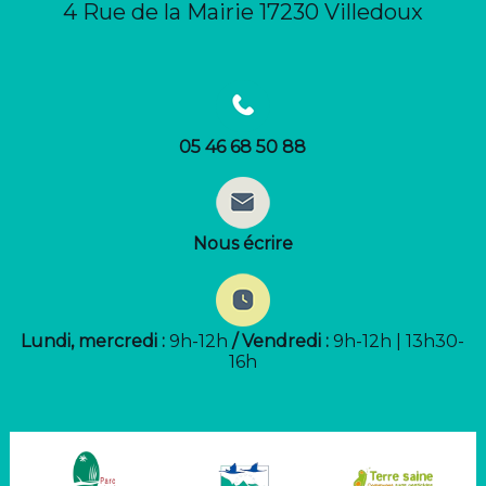
4 Rue de la Mairie 17230 Villedoux
05 46 68 50 88
Nous écrire
Lundi, mercredi :
9h-12h
/ Vendredi :
9h-12h | 13h30-
16h