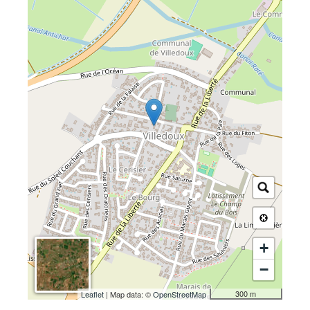
+
−
300 m
Leaflet
| Map data: ©
OpenStreetMap