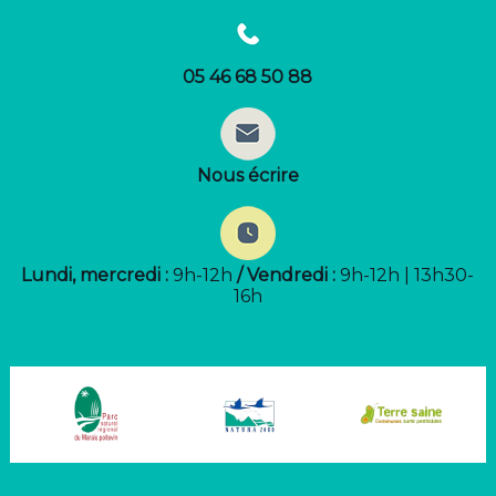
05 46 68 50 88
Nous écrire
Lundi, mercredi :
9h-12h
/ Vendredi :
9h-12h | 13h30-
16h