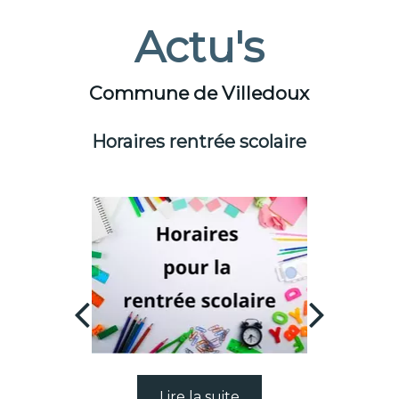
Actu's
Commune de Villedoux
Horaires rentrée scolaire
📚 Liste
sc