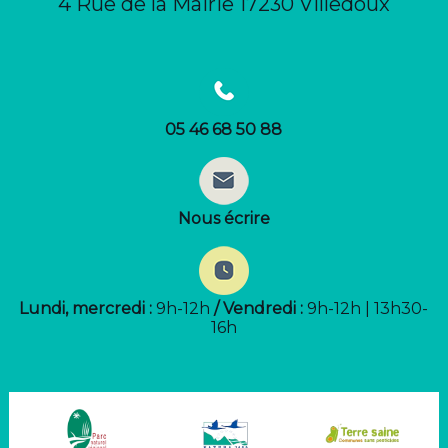
4 Rue de la Mairie 17230 Villedoux
05 46 68 50 88
Nous écrire
Lundi, mercredi :
9h-12h
/ Vendredi :
9h-12h | 13h30-
16h