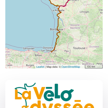
100 km
Leaflet
| Map data: ©
OpenStreetMap