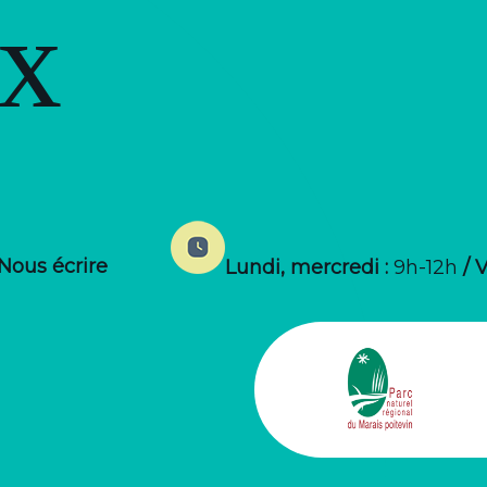
ux
Nous écrire
Lundi, mercredi :
9h-12h
/ 