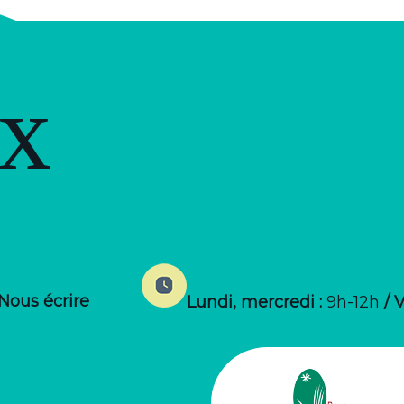
ux
Nous écrire
Lundi, mercredi :
9h-12h
/ 